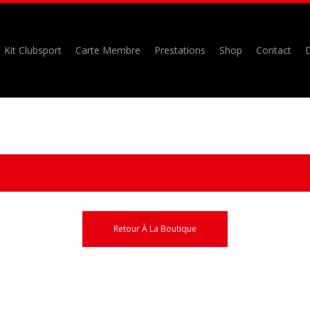
Kit Clubsport
Carte Membre
Prestations
Shop
Contact
D
Retour À La Boutique