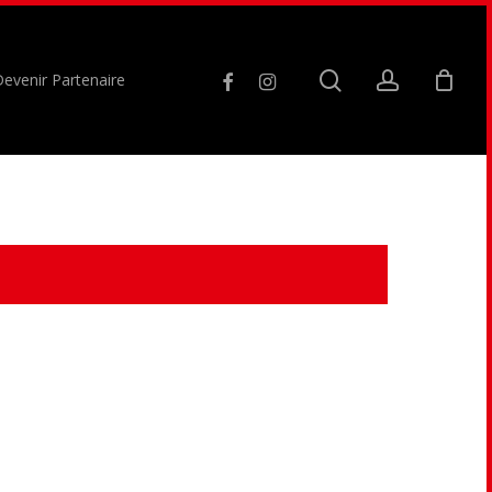
search
account
facebook
instagram
evenir Partenaire